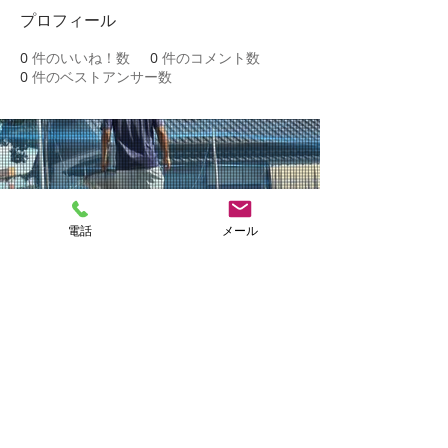
プロフィール
0
件のいいね！数
0
件のコメント数
0
件のベストアンサー数
NAKASHIMA
電話
メール
FISH FARM
CONTACT
Copyright 2018 中島養魚場 All right reserved.
Tel:
0968-79-7008