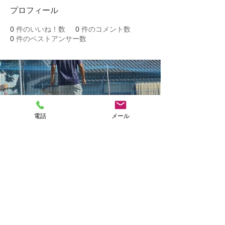
プロフィール
0
件のいいね！数
0
件のコメント数
0
件のベストアンサー数
NAKASHIMA
電話
メール
FISH FARM
CONTACT
Copyright 2018 中島養魚場 All right reserved.
Tel:
0968-79-7008