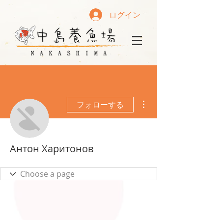
ログイン
その他
フォローする
Антон Харитонов