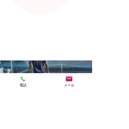
NAKASHIMA
電話
メール
FISH FARM
CONTACT