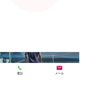
NAKASHIMA
電話
メール
FISH FARM
CONTACT