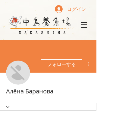
ログイン
その他
フォローする
Алёна Баранова