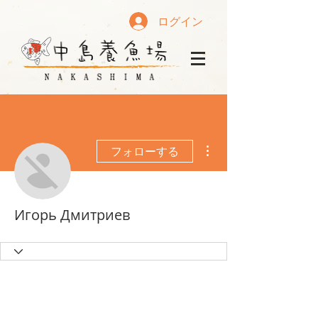
ログイン
その他
フォローする
Игорь Дмитриев