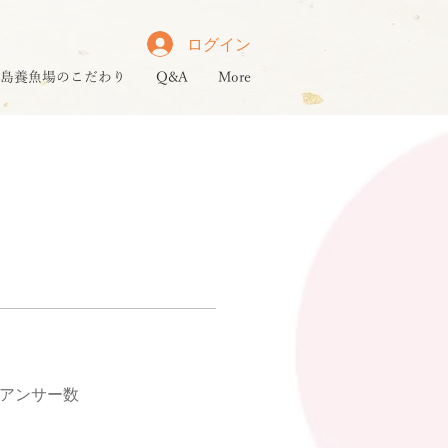
ログイン
島養魚場のこだわり
Q&A
More
アンサー数